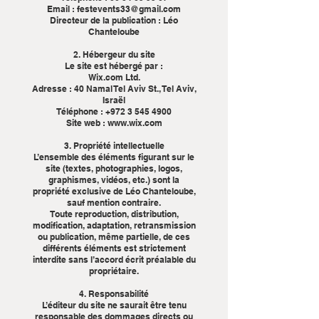
Email :
festevents33@gmail.com
Directeur de la publication : Léo
Chanteloube
2. Hébergeur du site
Le site est hébergé par :
Wix.com Ltd.
Adresse : 40 Namal Tel Aviv St., Tel Aviv,
Israël
Téléphone :
+972 3 545 4900
Site web :
www.wix.com
3. Propriété intellectuelle
L’ensemble des éléments figurant sur le
site (textes, photographies, logos,
graphismes, vidéos, etc.) sont la
propriété exclusive de Léo Chanteloube,
sauf mention contraire.
Toute reproduction, distribution,
modification, adaptation, retransmission
ou publication, même partielle, de ces
différents éléments est strictement
interdite sans l’accord écrit préalable du
propriétaire.
4. Responsabilité
L’éditeur du site ne saurait être tenu
responsable des dommages directs ou