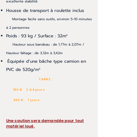
excellente stabilité
Housse de
transpor
t à r
oulette inclus
Mo
ntag
e facile sa
ns outils, environ 5
-10
minutes
à 2 personnes
P
oids : 93 kg /
Surface : 32
m²
Hauteur sous bandeau : de 1,77m à 2,07m /
Hauteur faîtage : de 3,12m à 3,42m
É
quipée d’une bâche type camion en
PVC de 520g/m²
TARIFS :
150 € 2 à 4 jours
350 € 7 jours
Une caution sera demandée pour tout
matériel loué.