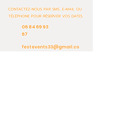
CONTACTEZ-NOUS PAR SMS, E-MAIL OU
TÉLÉPHONE POUR RÉSERVER VOS DATES.
06 84 69 93
67
festevents33@gmail.co
m
Page Conférence
Page Machine Alimentaire
Page Animation
Page Jeux
Contact
Page Sono & Lumière