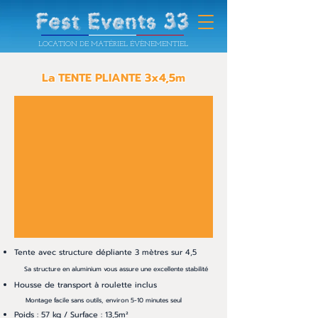
LOCATION DE MATÉRIEL ÉVÈNEMENTIEL
La TENTE PLIANTE 3x4,5m
Tente avec structure dépliante 3 mètres sur 4,5
Sa structure en alumi
nium
vous assure une excellente stabilité
Housse de
transpor
t à r
oulette inclus
Mo
ntag
e facile sa
ns outils, environ 5
-10
minut
es seul
P
oids : 57 kg /
Surface : 13,5m²