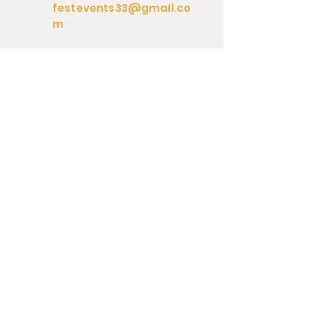
festevents33@gmail.co
m
Page Conférence
Page Machine Alimentaire
Page Animation
Page Jeux
Contact
Page Sono & Lumière
Page Tente & Mobilier
Livraison
Page Prestation
C.G.L
Page Vaisselle
ILS NOUS ONT FAIT CONFIANCE :