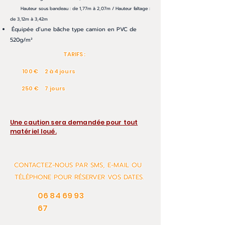
Hauteur sous bandeau : de 1,77m à 2,07m / Hauteur faîtage :
de 3,12m à 3,42m
É
quipée d’une bâche type camion en PVC de
520g/m²
TARIFS :
100 € 2 à 4 jours
250 € 7 jours
Une caution sera demandée pour tout
matériel loué.
CONTACTEZ-NOUS PAR SMS, E-MAIL OU
TÉLÉPHONE POUR RÉSERVER VOS DATES.
06 84 69 93
67