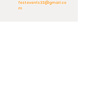
festevents33@gmail.co
m
Page Conférence
Page Machine Alimentaire
Page Animation
Page Jeux
Contact
Page Sono & Lumière
Page Tente & Mobilier
Livraison
Page Prestation
C.G.L
Page Vaisselle
ILS NOUS ONT FAIT CONFIANCE :