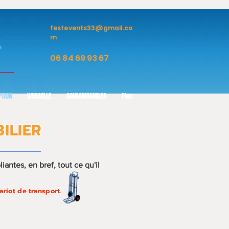
festevents33@gmail.co
m
06 84 69 93 67
PTION
VAISSELLE
CONSOMMABLES
Plus
BILIER
antes, en bref, tout ce qu'il
riot de transport.