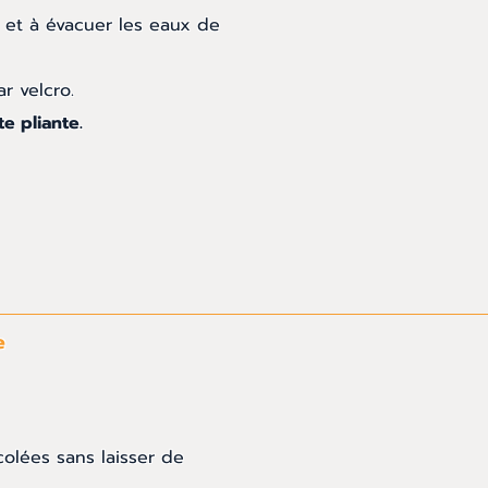
 et à évacuer
les eaux de
r velcro.
e pliante.
e
olées sans laisser de