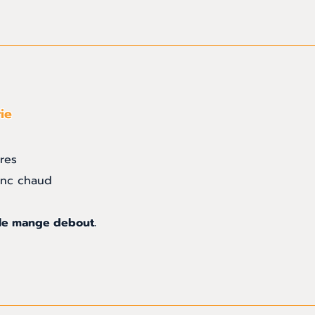
ie
res
lanc chaud
ble mange debout.