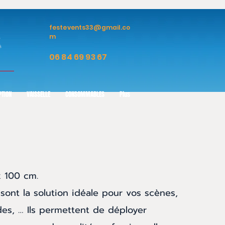
festevents33@gmail.co
m
06 84 69 93 67
PTION
VAISSELLE
CONSOMMABLES
Plus
 100 cm.
sont la solution idéale pour vos scènes,
des, … Ils permettent de déployer